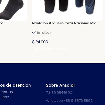
’o
Pantalon Arquero Cafu Nacional Pro
En stock
$
24.990
Seleccionar Opciones
ios de atención
Sobre Ansaldi
 Viernes:
Tel. 32 2544600
 18hrs
Whatsapp +56 9 8572 5892