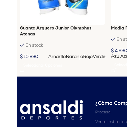
Guante Arquero Junior Olymphus
Media 
Atenas
En s
En stock
$
4.99
Azul
Az
Amarillo
Naranjo
Rojo
Verde
$
10.990
Selecc
Seleccionar Opciones
¿Cómo Comp
Proceso
Venta Institucio