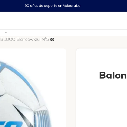
90 años de deporte en Valparaíso
FB 1000 Blanco-Azul N°5
Balon