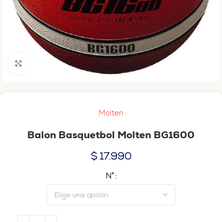
Haga clic para ampliar
Molten
Balon Basquetbol Molten BG1600
$
17.990
N°