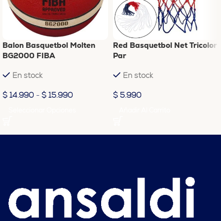
Balon Basquetbol Molten
Red Basquetbol Net Tricolor
BG2000 FIBA
Par
En stock
En stock
$
14.990
-
$
15.990
$
5.990
Seleccionar Opciones
Añadir Al Carrito