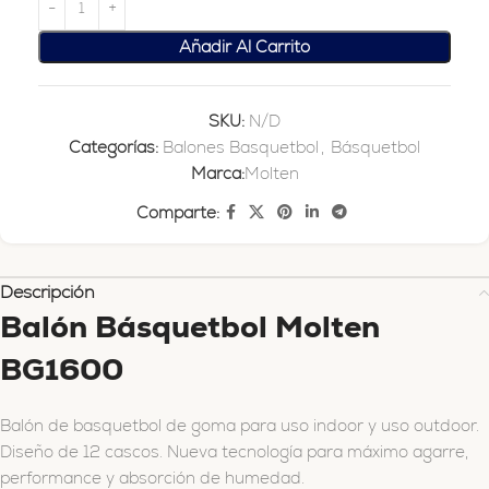
Añadir Al Carrito
SKU:
N/D
Categorías:
Balones Basquetbol
,
Básquetbol
Marca:
Molten
Comparte:
Descripción
Balón Básquetbol Molten
BG1600
Balón de basquetbol de goma para uso indoor y uso outdoor.
Diseño de 12 cascos. Nueva tecnología para máximo agarre,
performance y absorción de humedad.