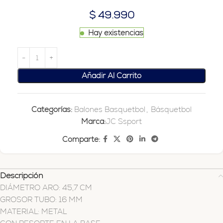
$
49.990
Hay existencias
Añadir Al Carrito
Categorías:
Balones Basquetbol
,
Básquetbol
Marca:
JC Ssport
Comparte:
Descripción
DIÁMETRO ARO: 45,7 CM
GROSOR TUBO: 16 MM
MATERIAL: METAL