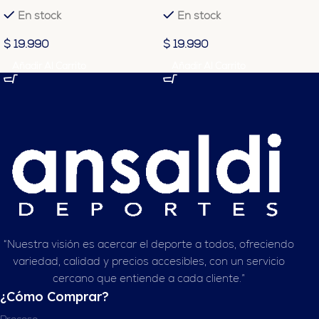
Morado N°7
Dorado N°7
En stock
En stock
$
19.990
$
19.990
Añadir Al Carrito
Añadir Al Carrito
“Nuestra visión es acercar el deporte a todos, ofreciendo
variedad, calidad y precios accesibles, con un servicio
cercano que entiende a cada cliente.”
¿Cómo Comprar?
Proceso