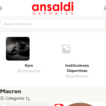
Inicio
Macron
Gym
Instituciones
Deportivas
32 productos
43 productos
Macron
Categorías