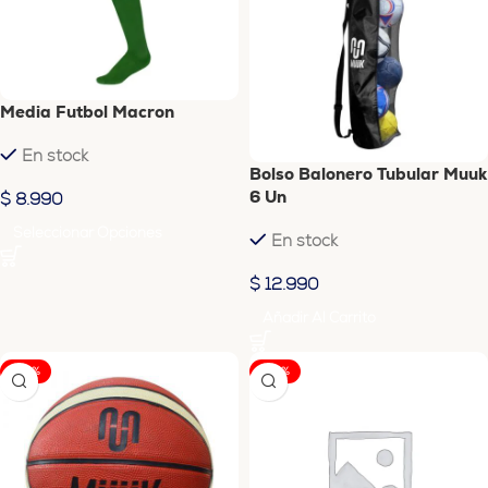
Media Futbol Macron
En stock
Bolso Balonero Tubular Muuk
6 Un
$
8.990
Seleccionar Opciones
En stock
$
12.990
Añadir Al Carrito
-25%
-25%