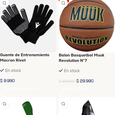
-9%
Guante de Entrenamiento
Balon Basquetbol Muuk
Macron Rivet
Revolution N°7
En stock
En stock
$
9.990
$
29.990
$
32.990
Seleccionar Opciones
Añadir Al Carrito