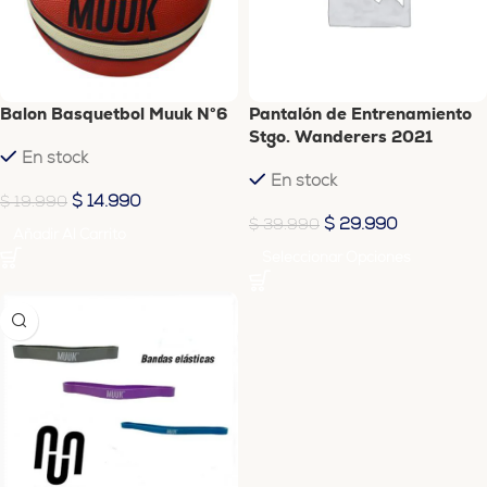
Balon Basquetbol Muuk N°6
Pantalón de Entrenamiento
Stgo. Wanderers 2021
En stock
En stock
$
14.990
$
19.990
$
29.990
$
39.990
Añadir Al Carrito
Seleccionar Opciones