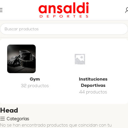
Inicio
Head
Gym
Instituciones
Deportivas
32 productos
44 productos
Head
Categorías
No se han encontrado productos que coincidan con tu