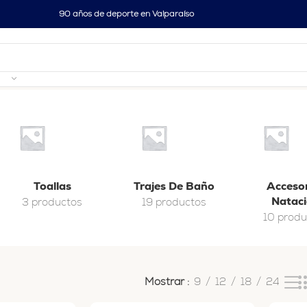
90 años de deporte en Valparaíso
do 33–45 de 45 resultados
Toallas
Trajes De Baño
Acceso
Natac
3 productos
19 productos
10 produ
Mostrar
9
12
18
24