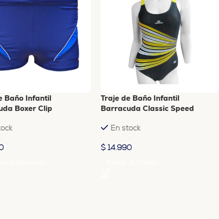
e Baño Infantil
Traje de Baño Infantil
uda Boxer Clip
Barracuda Classic Speed
tock
En stock
0
$
14.990
ionar Opciones
Añadir Al Carrito