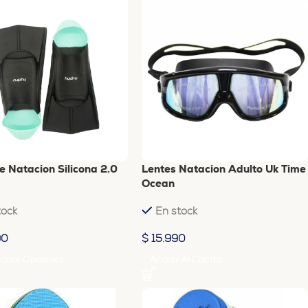
e Natacion Silicona 2.0
Lentes Natacion Adulto Uk Time
Ocean
tock
En stock
90
$
15.990
ionar Opciones
Añadir Al Carrito