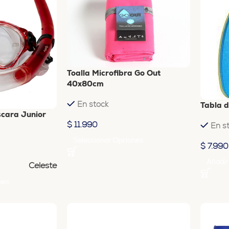
Toalla Microfibra Go Out
40x80cm
En stock
Tabla 
scara Junior
$
11.990
En s
Seleccionar Opciones
$
7.990
Añadir 
Celeste
nes