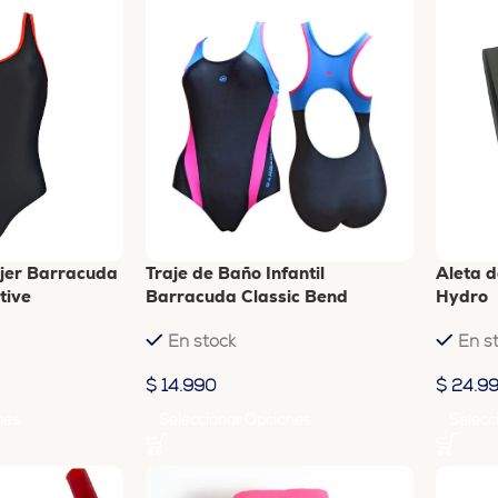
jer Barracuda
Traje de Baño Infantil
Aleta d
tive
Barracuda Classic Bend
Hydro
En stock
En s
$
14.990
$
24.9
nes
Seleccionar Opciones
Selecc