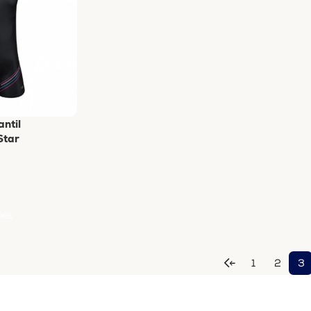
antil
Star
nes
←
1
2
3