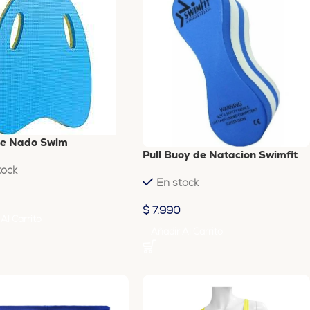
de Nado Swim
Pull Buoy de Natacion Swimfit
tock
En stock
$
7.990
Al Carrito
Añadir Al Carrito