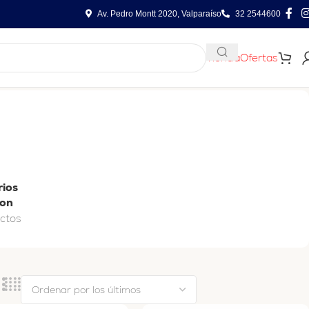
Av. Pedro Montt 2020, Valparaíso
32 2544600
Tienda
Ofertas
rios
ion
ctos