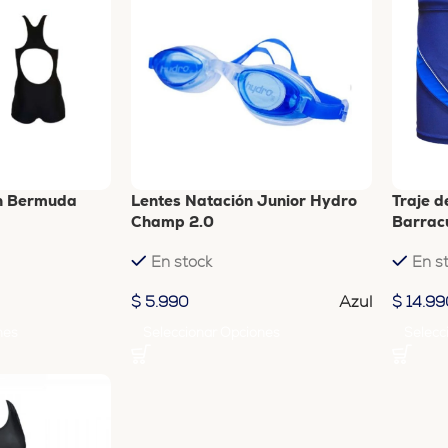
on Bermuda
Lentes Natación Junior Hydro
Traje d
Champ 2.0
Barrac
En stock
En s
Azul
$
5.990
$
14.99
nes
Seleccionar Opciones
Selecc