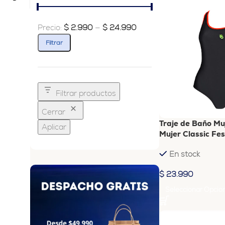
Precio:
$ 2.990
—
$ 24.990
Filtrar
Filtrar productos
Cerrar
Traje de Baño Mu
Aplicar
Mujer Classic Fes
En stock
$
23.990
Seleccionar Opcio