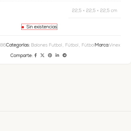
22,5 × 22,5 × 22,5 cm
Sin existencias
186
Categorías:
Balones Futbol
,
Fútbol
,
Fútbol
Marca:
Vinex
Comparte: