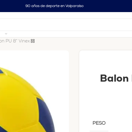
90 años de deporte en Valparaíso
ion PU 8″ Vinex
Balon 
PESO