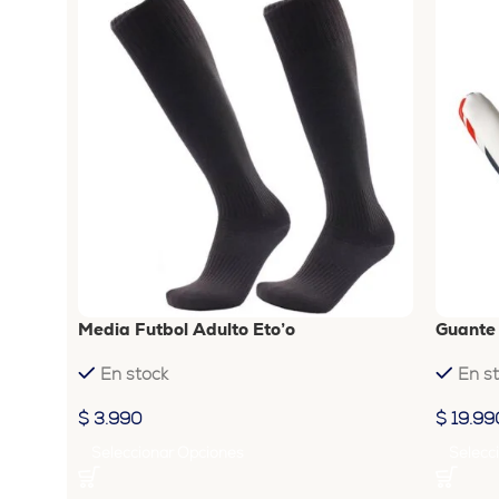
Media Futbol Adulto Eto’o
Guante
En stock
En s
$
3.990
$
19.99
Seleccionar Opciones
Selecc