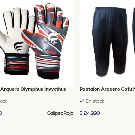
 Arquero Olymphus Invycthus
Pantalon Arquero Cafu 
tock
En stock
Calipso
Rojo
0
$
24.990
ionar Opciones
Seleccionar Opciones