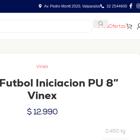
Av. Pedro Montt 2020, Valparaíso
32 2544600
Tienda
Ofertas
Vinex
Futbol Iniciacion PU 8″
Vinex
$
12.990
0,450 kg