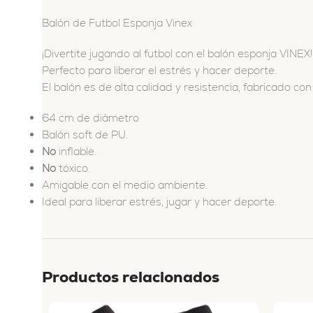
Balón de Futbol Esponja Vinex
¡Divertite jugando al futbol con el balón esponja VINEX!
Perfecto para liberar el estrés y hacer deporte.
El balón es de alta calidad y resistencia, fabricado c
64 cm de diámetro
Balón soft de PU.
No
inflable.
No
tóxico.
Amigable con el medio ambiente.
Ideal para liberar estrés, jugar y hacer deporte.
Productos relacionados