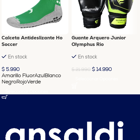
Calceta Antideslizante Ho
Guante Arquero Junior
Soccer
Olymphus Rio
En stock
En stock
$
5.990
$
14.990
$
21.990
Amarillo Fluor
Azul
Blanco
Seleccionar Opciones
Negro
Rojo
Verde
Seleccionar Opciones