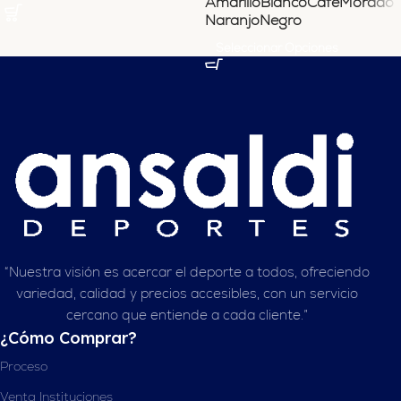
Amarillo
Blanco
Cafe
Morado
Naranjo
Negro
Seleccionar Opciones
“Nuestra visión es acercar el deporte a todos, ofreciendo
variedad, calidad y precios accesibles, con un servicio
cercano que entiende a cada cliente.”
¿Cómo Comprar?
Proceso
Venta Instituciones