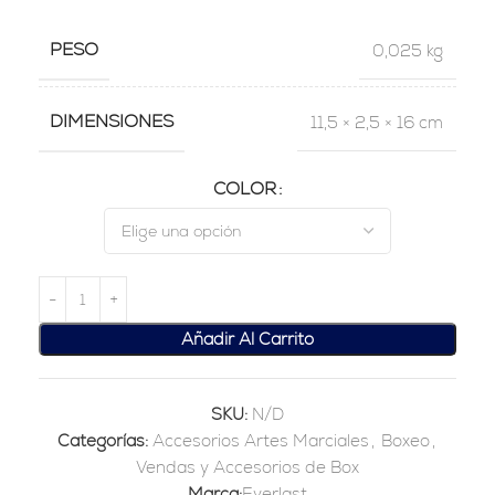
PESO
0,025 kg
DIMENSIONES
11,5 × 2,5 × 16 cm
COLOR
Añadir Al Carrito
SKU:
N/D
Categorías:
Accesorios Artes Marciales
,
Boxeo
,
Vendas y Accesorios de Box
Marca:
Everlast