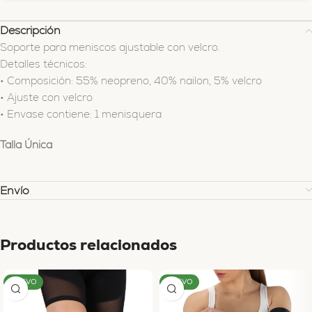
Descripción
Soporte para meniscos ajustable con velcro.
Detalles técnicos:
• Composición: 55% neopreno, 40% nailon, 5% velcro
• Ajuste con velcro
• Envase contiene: 1 menisquera
Talla Única
Envío
Productos relacionados
NUEVO
NUEVO