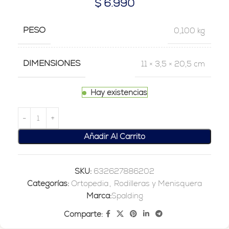
$
6.990
PESO
0,100 kg
DIMENSIONES
11 × 3,5 × 20,5 cm
Hay existencias
Añadir Al Carrito
SKU:
632627886202
Categorías:
Ortopedia
,
Rodilleras y Menisquera
Marca:
Spalding
Comparte: